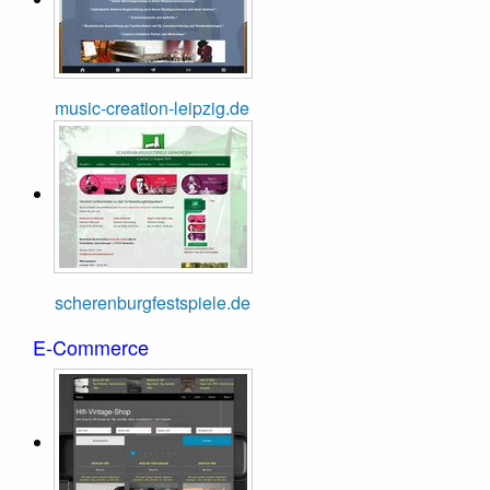
music-creation-leipzig.de
scherenburgfestspiele.de
E-Commerce