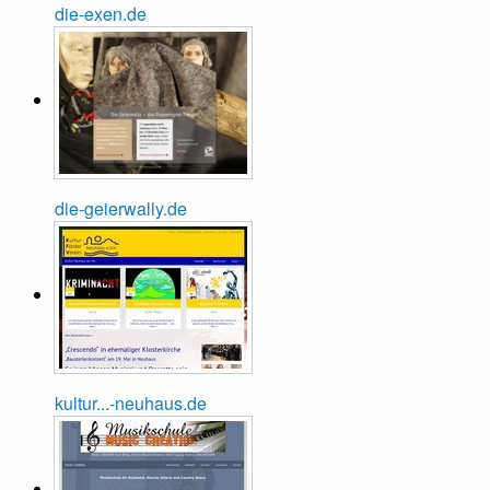
die-exen.de
die-geierwally.de
kultur...-neuhaus.de